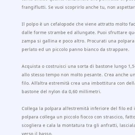
frangiflutti. Se vuoi scoprirlo anche tu, non aspett
Il polpo è un cefalopode che viene attratto molto fac
dalle forme strambe ed allungate. Puoi sfruttare qu
zampa si gallina e poco altro. Procurati una polpar
perlato ed un piccolo panno bianco da strappare.
Acquista o costruisci una sorta di bastone lungo 1,5
allo stesso tempo non molto pesante. Crea anche un
filo. All’altra estremità crea una imbottitura con d
bastone del nylon da 0,60 millimetri.
Collega la polpara all’estremità inferiore del filo ed
polpara collega un piccolo fiocco con strascico, fat
scogliera e cala la montatura tra gli anfratti, lascia
verso il basso.