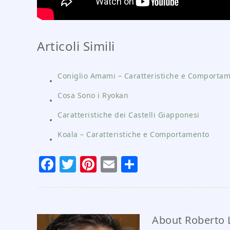
Articoli Simili
Coniglio Amami – Caratteristiche e Comporta
Cosa Sono i Ryokan
Caratteristiche dei Castelli Giapponesi
Koala – Caratteristiche e Comportamento
Facebook
Twitter
Pinterest
Email
Condividi
About
Roberto L