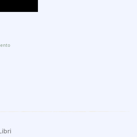
mento
ibri