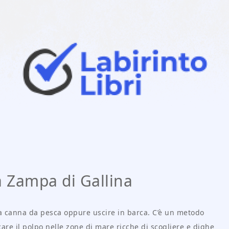
a Zampa di Gallina
na canna da pesca oppure uscire in barca. C’è un metodo
re il polpo nelle zone di mare ricche di scogliere e dighe