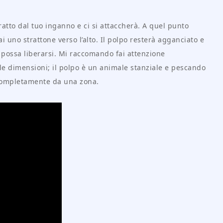
ratto dal tuo inganno e ci si attaccherà. A quel punto
ai uno strattone verso l’alto. Il polpo resterà agganciato e
 possa liberarsi. Mi raccomando fai attenzione
cole dimensioni; il polpo è un animale stanziale e pescando
 completamente da una zona.