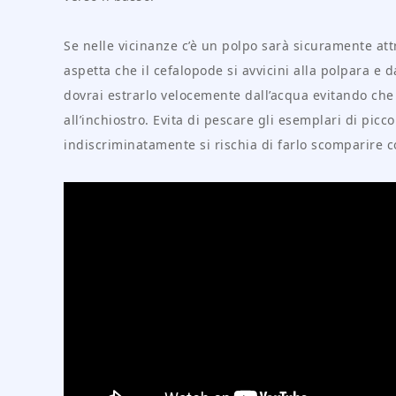
Se nelle vicinanze c’è un polpo sarà sicuramente att
aspetta che il cefalopode si avvicini alla polpara e d
dovrai estrarlo velocemente dall’acqua evitando che
all’inchiostro. Evita di pescare gli esemplari di pic
indiscriminatamente si rischia di farlo scomparire