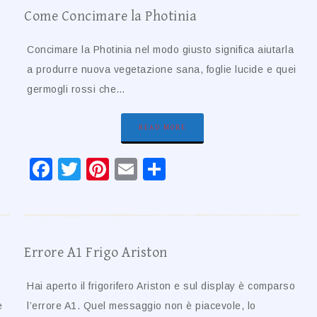
Come Concimare la Photinia
Concimare la Photinia nel modo giusto significa aiutarla
a produrre nuova vegetazione sana, foglie lucide e quei
germogli rossi che…
READ MORE
Facebook
Twitter
Pinterest
Email
Condividi
Errore A1 Frigo Ariston​​
Hai aperto il frigorifero Ariston e sul display è comparso
e
l’errore A1. Quel messaggio non è piacevole, lo