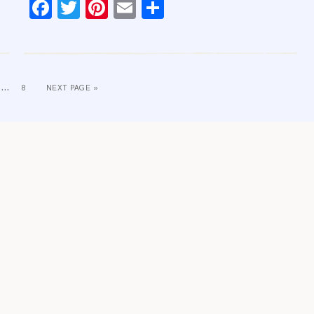
Facebook
Twitter
Pinterest
Email
Condividi
…
8
NEXT PAGE »