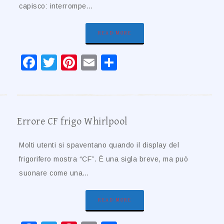
capisco: interrompe…
READ MORE
Facebook
Twitter
Pinterest
Email
Condividi
Errore CF frigo Whirlpool​​
Molti utenti si spaventano quando il display del
frigorifero mostra “CF”. È una sigla breve, ma può
suonare come una…
READ MORE