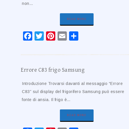
non…
READ MORE
Facebook
Twitter
Pinterest
Email
Condividi
Errore C83 frigo Samsung​​
Introduzione Trovarsi davanti al messaggio “Errore
C83” sul display del frigorifero Samsung può essere
fonte di ansia. Il frigo è…
READ MORE