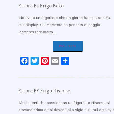
Errore E4 Frigo Beko​​
Ho avuto un frigorifero che un giorno ha mostrato E4
sul display. Sul momento ho pensato al peggio:
compressore morto,…
READ MORE
Facebook
Twitter
Pinterest
Email
Condividi
Errore EF Frigo Hisense​​
Molti utenti che possiedono un frigorifero Hisense si
trovano prima o poi davanti alla sigla “EF” sul display 