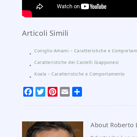
Articoli Simili
Coniglio Amami – Caratteristiche e Comporta
Caratteristiche dei Castelli Giapponesi
Koala – Caratteristiche e Comportamento
Facebook
Twitter
Pinterest
Email
Condividi
About
Roberto L