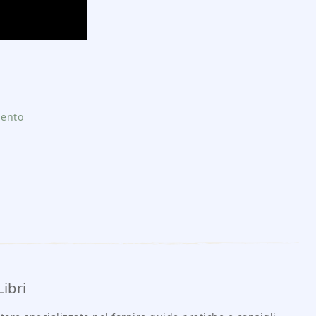
mento
ibri