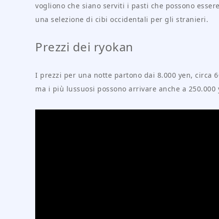
vogliono che siano serviti i pasti che possono esser
una selezione di cibi occidentali per gli stranieri.
Prezzi dei ryokan
I prezzi per una notte partono dai 8.000 yen, circa
ma i più lussuosi possono arrivare anche a 250.000 y