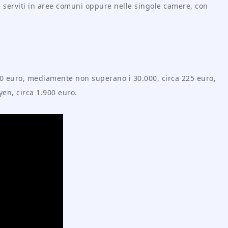
e serviti in aree comuni oppure nelle singole camere, con
 60 euro, mediamente non superano i 30.000, circa 225 euro,
en, circa 1.900 euro.