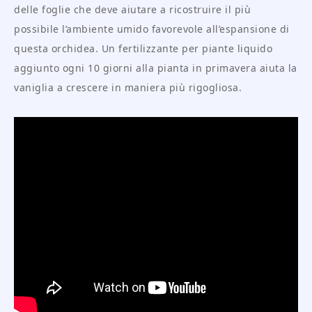
delle foglie che deve aiutare a ricostruire il più
possibile l’ambiente umido favorevole all’espansione di
questa orchidea. Un fertilizzante per piante liquido
aggiunto ogni 10 giorni alla pianta in primavera aiuta la
vaniglia a crescere in maniera più rigogliosa.