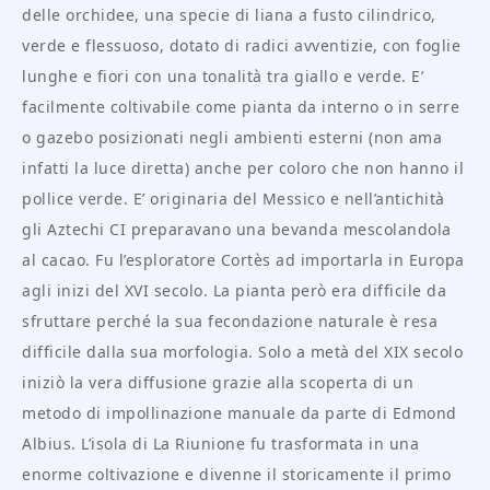
delle orchidee, una specie di liana a fusto cilindrico,
verde e flessuoso, dotato di radici avventizie, con foglie
lunghe e fiori con una tonalità tra giallo e verde. E’
facilmente coltivabile come pianta da interno o in serre
o gazebo posizionati negli ambienti esterni (non ama
infatti la luce diretta) anche per coloro che non hanno il
pollice verde. E’ originaria del Messico e nell’antichità
gli Aztechi CI preparavano una bevanda mescolandola
al cacao. Fu l’esploratore Cortès ad importarla in Europa
agli inizi del XVI secolo. La pianta però era difficile da
sfruttare perché la sua fecondazione naturale è resa
difficile dalla sua morfologia. Solo a metà del XIX secolo
iniziò la vera diffusione grazie alla scoperta di un
metodo di impollinazione manuale da parte di Edmond
Albius. L’isola di La Riunione fu trasformata in una
enorme coltivazione e divenne il storicamente il primo