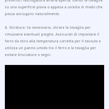
preferisci l’asciugatura all’aria aperta, stendi la tovaglia
su una superficie piana o appesa a un’asta in modo che
possa asciugarsi naturalmente.
8. Stiratura: Se necessario, stirare la tovaglia per
rimuovere eventuali pieghe. Assicurati di impostare il
ferro da stiro alla temperatura corretta per il tessuto e
utilizza un panno umido tra il ferro e la tovaglia per
evitare bruciature o segni.