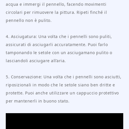
acqua e immergi il pennello, facendo movimenti
circolari per rimuovere la pittura. Ripeti finché il
pennello non è pulito.
4. Asciugatura: Una volta che i pennelli sono puliti,
assicurati di asciugarli accuratamente. Puoi farlo
tamponando le setole con un asciugamano pulito o
lasciandoli asciugare all’aria.
5. Conservazione: Una volta che i pennelli sono asciutti,
riposizionali in modo che le setole siano ben dritte e
protette. Puoi anche utilizzare un cappuccio protettivo
per mantenerli in buono stato.