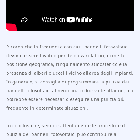
Ricorda che la frequenza con cui i pannelli fotovoltaici
devono essere lavati dipende da vari fattori, come la
posizione geografica, l’inquinamento atmosferico e la
presenza di alberi o uccelli vicino all’area degli impianti.
In generale, si consiglia di programmare la pulizia dei
pannelli fotovoltaici almeno una o due volte all’anno, ma
potrebbe essere necessario eseguire una pulizia più
frequente in determinate situazioni.
In conclusione, seguire attentamente le procedure di
pulizia dei pannelli fotovoltaici può contribuire a