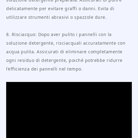
delicatamente per evitare graffi o danni. Evita di
utilizzare strumenti abrasivi o spazzole dure.
8. Risciacquo: Dopo aver pulito i pannelli con la
soluzione detergente, risciacquali accuratamente con
acqua pulita. Assicurati di eliminare completamente
ogni residuo di detergente, poiché potrebbe ridurre
l’efficienza dei pannelli nel tempo.