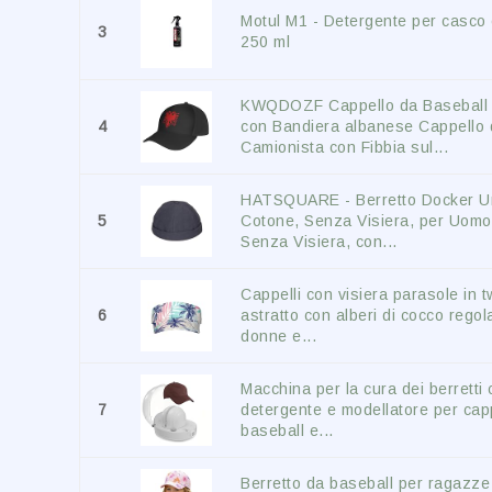
Motul M1 - Detergente per casco e
3
250 ml
KWQDOZF Cappello da Baseball 
4
con Bandiera albanese Cappello 
Camionista con Fibbia sul...
HATSQUARE - Berretto Docker Un
5
Cotone, Senza Visiera, per Uomo
Senza Visiera, con...
Cappelli con visiera parasole in tw
6
astratto con alberi di cocco regola
donne e...
Macchina per la cura dei berretti
7
detergente e modellatore per capp
baseball e...
Berretto da baseball per ragazz