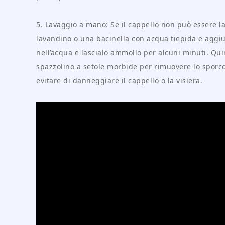
5. Lavaggio a mano: Se il cappello non può essere l
lavandino o una bacinella con acqua tiepida e aggi
nell’acqua e lascialo ammollo per alcuni minuti. Qui
spazzolino a setole morbide per rimuovere lo sporco
evitare di danneggiare il cappello o la visiera.